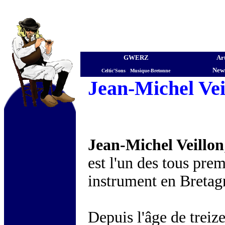
GWERZ
Art
News
Celtic'Sons
-
Musique-Bretonne
Jean-Michel Vei
Jean-Michel Veillon
est l'un des tous prem
instrument en Bretag
Depuis l'âge de treize