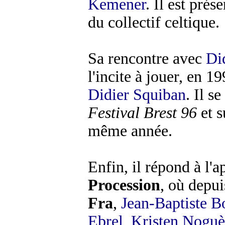
Kemener
. Il est pré
du collectif celtique.
Sa rencontre avec
Di
l'incite à jouer, en 
Didier Squiban
. Il s
Festival Brest 96
et s
même année.
Enfin, il répond à l'
Procession
, où depui
Fra
,
Jean-Baptiste B
Ebrel
,
Kristen Noguè