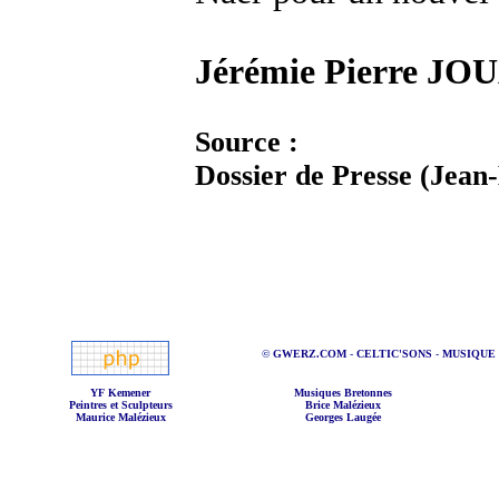
Jérémie Pierre JO
Source :
Dossier de Presse (Jean-
©
GWERZ.COM
-
CELTIC'SONS
-
MUSIQUE
YF Kemener
Musiques Bretonnes
Peintres et Sculpteurs
Brice Malézieux
Maurice Malézieux
Georges Laugée