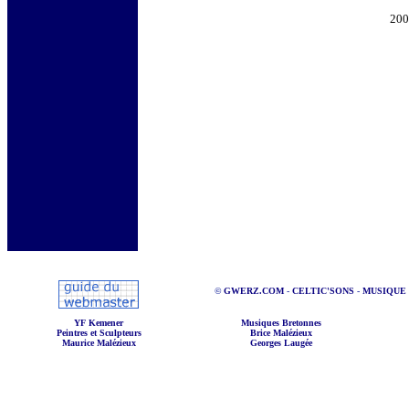
20
©
GWERZ.COM
-
CELTIC'SONS
-
MUSIQUE
YF Kemener
Musiques Bretonnes
Peintres et Sculpteurs
Brice Malézieux
Maurice Malézieux
Georges Laugée