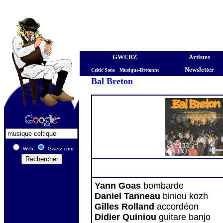
GWERZ
Artistes
Newsletter
Celtic'Sons
-
Musique-Bretonne
Bal Breton
Web
Gwerz.com
Yann Goas
bombarde
Daniel Tanneau
biniou kozh
Gilles Rolland
accordéon
Didier Quiniou
guitare banjo