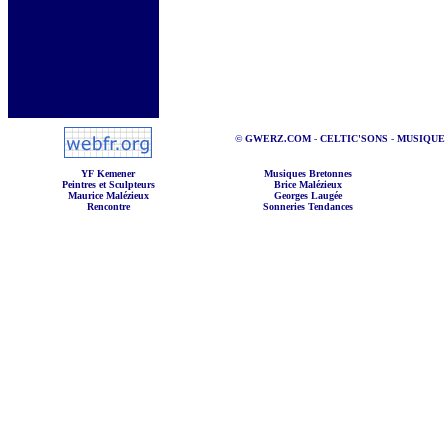
©
GWERZ.COM
-
CELTIC'SONS
-
MUSIQUE
YF Kemener
Musiques Bretonnes
Peintres et Sculpteurs
Brice Malézieux
Maurice Malézieux
Georges Laugée
Rencontre
Sonneries Tendances
Irish Music
Scotland Music
Welch Music
ArmoriKan
Annuaire Libre
Bretagne A