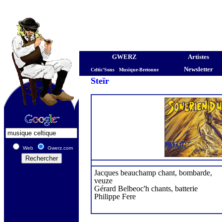
GWERZ
Artistes
Newsletter
Celtic'Sons
-
Musique-Bretonne
Steïr
Web
Gwerz.com
Jacques beauchamp chant, bombarde,
veuze
Gérard Belbeoc'h chants, batterie
Philippe Fere