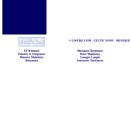
©
GWERZ.COM
-
CELTIC'SONS
-
MUSIQUE
YF Kemener
Musiques Bretonnes
Peintres et Sculpteurs
Brice Malézieux
Maurice Malézieux
Georges Laugée
Rencontre
Sonneries Tendances
Irish Music
Scotland Music
Welch Music
ArmoriKan
Annuaire Li