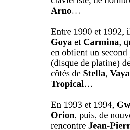
claviériste, de nom
Arno
…
Entre 1990 et 1992, i
Goya
et
Carmina
, q
en obtient un second
(disque de platine) d
côtés de
Stella
,
Vaya
Tropical
…
En 1993 et 1994,
Gw
Orion
, puis, de nou
rencontre
Jean-Pier