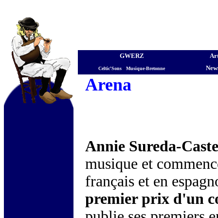
GWERZ
Art
News
Celtic'Sons
-
Musique-Bretonne
Arena
Annie Sureda-Caste
musique et commence
français et en espagno
premier prix d'un c
publie ses premiers e