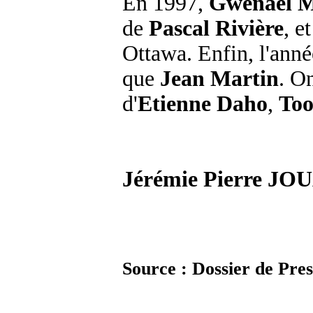
En 1997,
Gwenaël M
de
Pascal Rivière
, e
Ottawa. Enfin, l'année
que
Jean Martin
. O
d'
Etienne Daho
,
Too
Jérémie Pierre JO
Source : Dossier de Pres