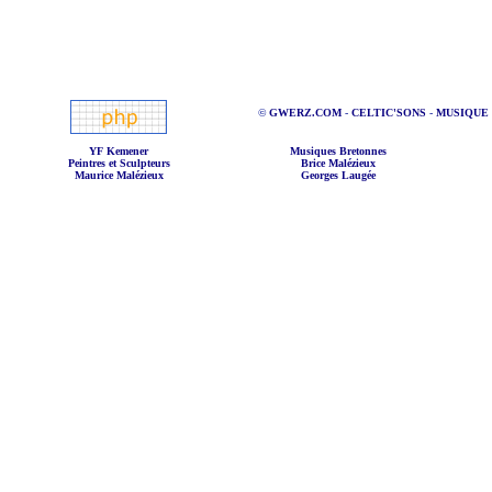
©
GWERZ.COM
-
CELTIC'SONS
-
MUSIQUE
YF Kemener
Musiques Bretonnes
Peintres et Sculpteurs
Brice Malézieux
Maurice Malézieux
Georges Laugée