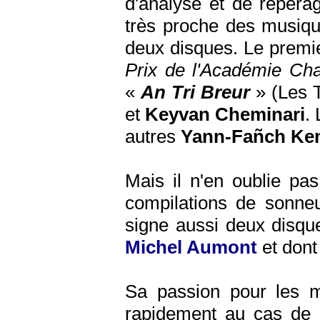
d'analyse et de repéra
très proche des musique
deux disques. Le premie
Prix de l'Académie Cha
«
An Tri Breur
» (Les T
et
Keyvan Cheminari
.
autres
Yann-Fañch Ke
Mais il n'en oublie pas
compilations de sonne
signe aussi deux disqu
Michel Aumont
et dont
Sa passion pour les mus
rapidement au cas de