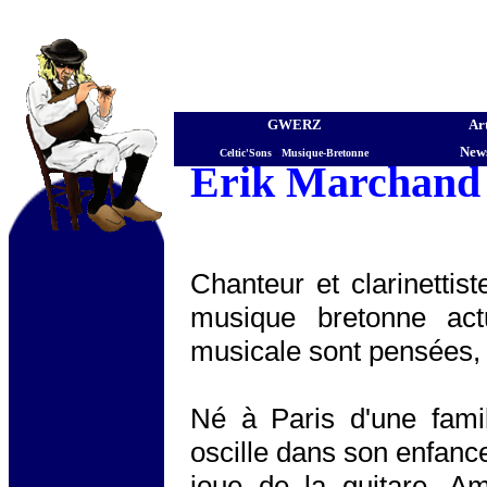
GWERZ
Art
News
Celtic'Sons
-
Musique-Bretonne
Erik Marchand
Chanteur et clarinettis
musique bretonne actu
musicale sont pensées, 
Né à Paris d'une famil
oscille dans son enfanc
joue de la guitare. A