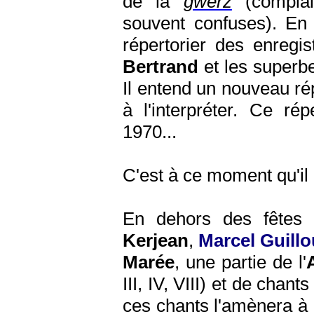
de la
gwerz
(complain
souvent confuses). En 
répertorier des enregi
Bertrand
et les superb
Il entend un nouveau rép
à l'interpréter. Ce ré
1970...
C'est à ce moment qu'il
En dehors des fêtes 
Kerjean
,
Marcel Guill
Marée
, une partie de l'
III, IV, VIII) et de chant
ces chants l'amènera à 