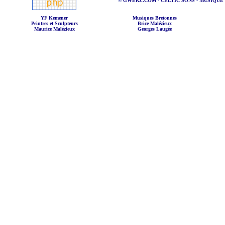
©
GWERZ.COM
-
CELTIC'SONS
-
MUSIQUE
YF Kemener
Musiques Bretonnes
Peintres et Sculpteurs
Brice Malézieux
Maurice Malézieux
Georges Laugée