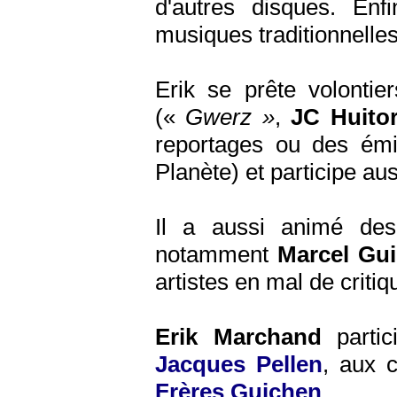
d'autres disques. Enfi
musiques traditionnelle
Erik se prête volonti
(«
Gwerz »
,
JC Huitor
reportages ou des émi
Planète) et participe a
Il a aussi animé des 
notamment
Marcel Gui
artistes en mal de criti
Erik Marchand
partic
Jacques Pellen
, aux c
Frères Guichen
...