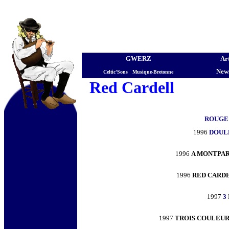
GWERZ
Art
News
Celtic'Sons
-
Musique-Bretonne
Red Cardell
ROUGE
1996
DOUL
1996
A MONTPA
1996
RED CARD
1997
3
1997
TROIS COULEUR