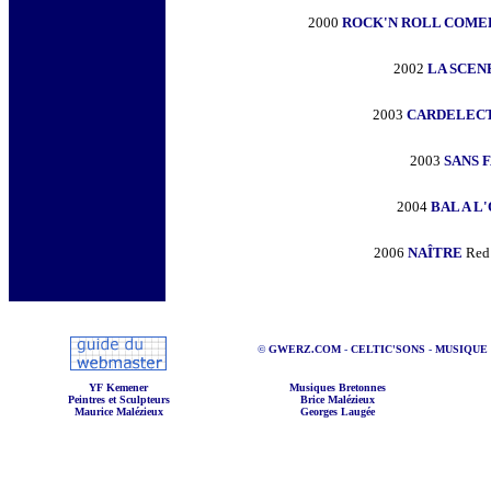
2000
ROCK'N ROLL COME
2002
LA SCEN
2003
CARDELEC
2003
SANS 
2004
BAL A L
2006
NAÎTRE
Red 
©
GWERZ.COM
-
CELTIC'SONS
-
MUSIQUE
YF Kemener
Musiques Bretonnes
Peintres et Sculpteurs
Brice Malézieux
Maurice Malézieux
Georges Laugée