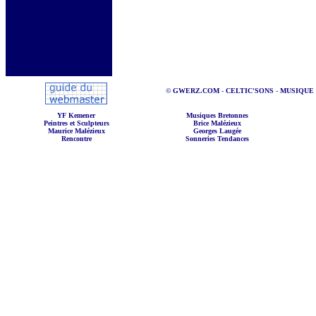
©
GWERZ.COM
-
CELTIC'SONS
-
MUSIQUE
YF Kemener
Musiques Bretonnes
Peintres et Sculpteurs
Brice Malézieux
Maurice Malézieux
Georges Laugée
Rencontre
Sonneries Tendances
Irish Music
Scotland Music
Welch Music
ArmoriKan