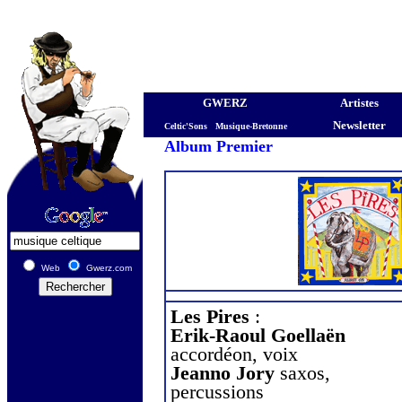
GWERZ
Artistes
Newsletter
Celtic'Sons
-
Musique-Bretonne
Album Premier
Web
Gwerz.com
Les Pires
:
Erik-Raoul Goellaën
accordéon, voix
Jeanno Jory
saxos,
percussions