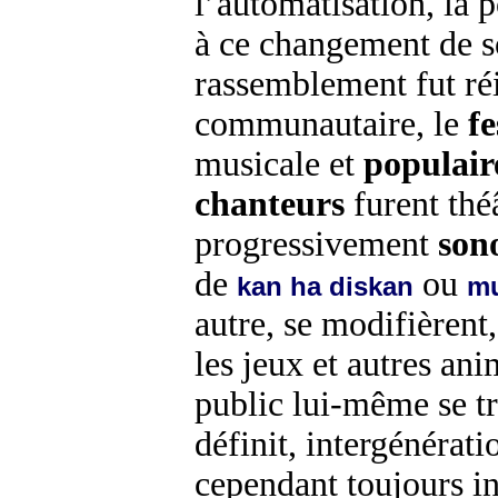
l’automatisation, la 
à ce changement de s
rassemblement fut ré
communautaire, le
fe
musicale et
populair
chanteurs
furent thé
progressivement
son
de
ou
kan ha diskan
mu
autre, se modifièrent,
les jeux et autres an
public lui-même se 
définit, intergénéra
cependant toujours in