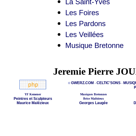
La Saint-Yves
Les Foires
Les Pardons
Les Veillées
Musique Bretonne
Jeremie Pierre JO
GWERZ.COM
CELTIC'SONS
MUSIQ
©
-
-
P
YF Kemener
Musiques Bretonnes
Peintres et Sculpteurs
Brice Malézieux
Maurice Malézieux
Georges Laugée
D