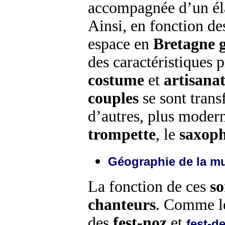
accompagnée d’un éla
Ainsi, en fonction d
espace en
Bretagne
des caractéristiques 
costume
et
artisana
couples
se sont trans
d’autres, plus modern
trompette
, le
saxop
Géographie de la m
La fonction de ces
s
chanteurs
. Comme les
des
fest-noz
et
fest-de