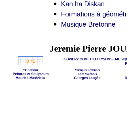
Kan ha Diskan
Formations à géométri
Musique Bretonne
Jeremie Pierre JO
GWERZ.COM
CELTIC'SONS
MUSIQ
©
-
-
P
YF Kemener
Musiques Bretonnes
Peintres et Sculpteurs
Brice Malézieux
Maurice Malézieux
Georges Laugée
D