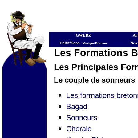
GWERZ
Art
News
Celtic'Sons
-
Musique-Bretonne
Les Formations 
Les Principales For
Le couple de sonneurs
Les formations breto
Bagad
Sonneurs
Chorale