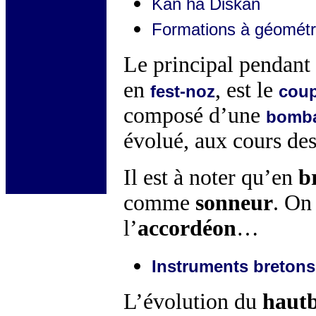
Kan ha Diskan
Formations à géométri
Le principal pendant
en
, est le
fest-noz
coup
composé d’une
bomb
évolué, aux cours des
Il est à noter qu’en
b
comme
sonneur
. O
l’
accordéon
…
Instruments bretons
L’évolution du
hautb